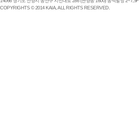
14066 경기도 안양시 동안구 시민대로 286 (관양동 1600) 송백빌딩 2~7,9F / TE
COPYRIGHTS © 2014 KAIA, ALL RIGHTS RESERVED.