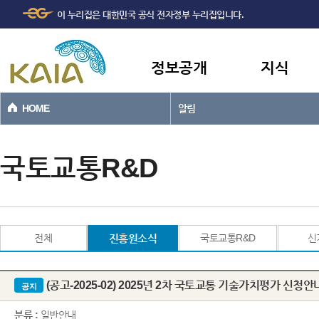
주메뉴
본문바로가기
이 누리집은 대한민국 공식 전자정부 누리집입니다.
바로가기
정보공개
지식
HOME
알림
국토교통R&D
전체
진흥원소식
국토교통R&D
신
(공고-2025-02) 2025년 2차 국토교통 기술가치평가 신청안
공지
분류 :
일반안내