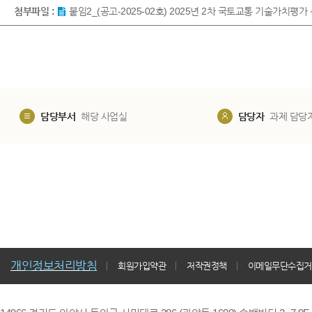
첨부파일 :
붙임2_(공고-2025-02호) 2025년 2차 국토교통 기술가치평가
담당부서
해당 사업실
담당자
과제 담당
개인정보처리방침
회원가입약관
저작권정책
이메일무단수집거