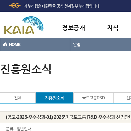
주메뉴
본문바로가기
이 누리집은 대한민국 공식 전자정부 누리집입니다.
바로가기
정보공개
지식
HOME
알림
진흥원소식
전체
진흥원소식
국토교통R&D
신
(공고-2025-우수성과-01) 2025년 국토교통 R&D 우수성과 선정안
분류 :
일반안내