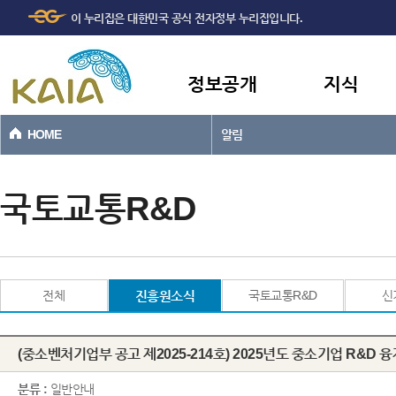
주메뉴
본문바로가기
이 누리집은 대한민국 공식 전자정부 누리집입니다.
바로가기
정보공개
지식
HOME
알림
국토교통R&D
전체
진흥원소식
국토교통R&D
신
(중소벤처기업부 공고 제2025-214호) 2025년도
분류 :
일반안내