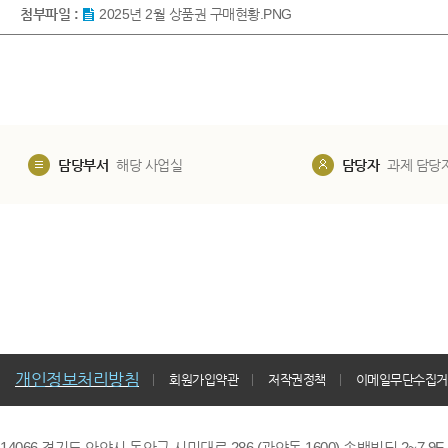
첨부파일 :
2025년 2월 상품권 구매현황.PNG
담당부서
해당 사업실
담당자
과제 담당
개인정보처리방침
회원가입약관
저작권정책
이메일무단수집거
14066 경기도 안양시 동안구 시민대로 286 (관양동 1600) 송백빌딩 2~7,9F / TE