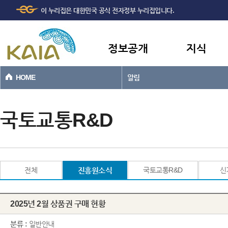
주메뉴
본문바로가기
이 누리집은 대한민국 공식 전자정부 누리집입니다.
바로가기
정보공개
지식
HOME
알림
국토교통R&D
전체
진흥원소식
국토교통R&D
신
2025년 2월 상품권 구매 현황
분류 :
일반안내