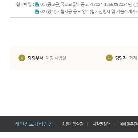
첨부파일 :
01 (공고문)국토교통부 공고 제2024-1356호(2024년
02 (양식)시험시공 공모 양식(참가신청서 및 기술소개자료)
담당부서
해당 사업실
담당자
과제
개인정보처리방침
회원가입약관
저작권정책
이메일무단