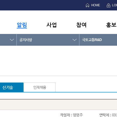
HOME
LO
알림
사업
참여
홍보
공지사항
국토교통R&D
신기술
인재채용
작성자 :
맹명주
연락처 :
03