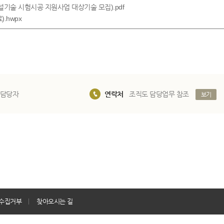
 건설기술 시험시공 지원사업 대상기술 모집).pdf
.hwpx
 담당자
연락처
조직도 담당업무 참조
보기
수집거부
찾아오시는 길