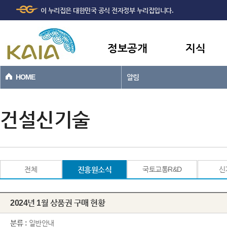
주메뉴
본문바로가기
이 누리집은 대한민국 공식 전자정부 누리집입니다.
바로가기
정보공개
지식
HOME
알림
건설신기술
전체
진흥원소식
국토교통R&D
신
2024년 1월 상품권 구매 현황
분류 :
일반안내