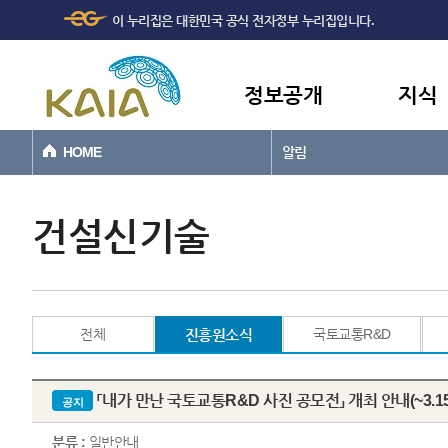
주메뉴
본문바로가기
이 누리집은 대한민국 공식 전자정부 누리집입니다.
바로가기
정보공개
지식
HOME
알림
건설신기술
전체
진흥원소식
국토교통R&D
「내가 만난 국토교통R&D 사진 공모전」 개최 안내(~3.15
공지
분류 :
일반안내