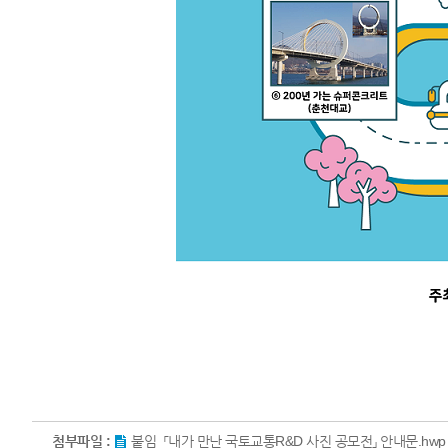
첨부파일 :
붙임_「내가 만난 국토교통R&D 사진 공모전」 안내문.hwp