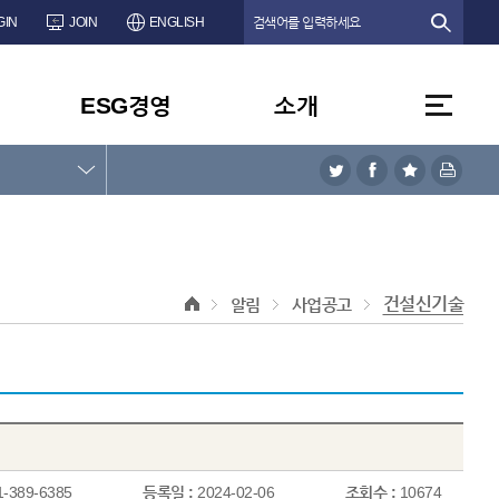
GIN
JOIN
ENGLISH
ESG경영
소개
건설신기술
알림
사업공고
1-389-6385
등록일 :
2024-02-06
조회수 :
10674