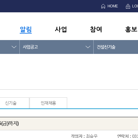
HOME
LO
알림
사업
참여
홍보
사업공고
건설신기술
신기술
인재채용
(금)까지)
작성자 :
최슬우
연락처 :
03