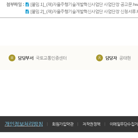
첨부파일 :
[붙임.1]_(재)자율주행기술개발혁신사업단 사업단장 공고문.hw
[붙임.2]_(재)자율주행기술개발혁신사업단 사업단장 신청서류.
담당부서
국토교통인증센터
담당자
공태현
개인정보처리방침
회원가입약관
저작권정책
이메일무단수집거