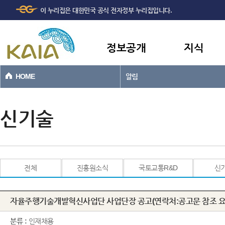
주메뉴
본문바로가기
이 누리집은 대한민국 공식 전자정부 누리집입니다.
바로가기
정보공개
지식
HOME
알림
신기술
전체
진흥원소식
국토교통R&D
신
자율주행기술개발혁신사업단 사업단장 공고(연락처:공고문 참조 요
분류 :
인재채용