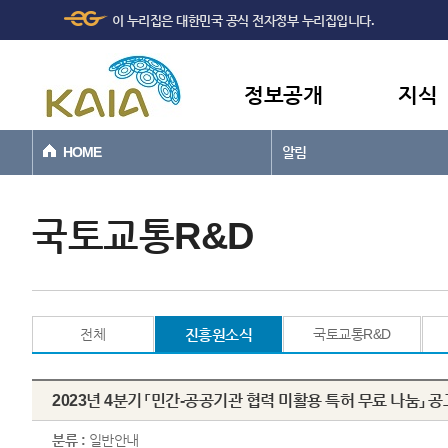
주메뉴
본문바로가기
이 누리집은 대한민국 공식 전자정부 누리집입니다.
바로가기
정보공개
지식
HOME
알림
국토교통R&D
전체
진흥원소식
국토교통R&D
2023년 4분기 「민간-공공기관 협력 미활용 특허 무료 나눔」 공
분류 :
일반안내