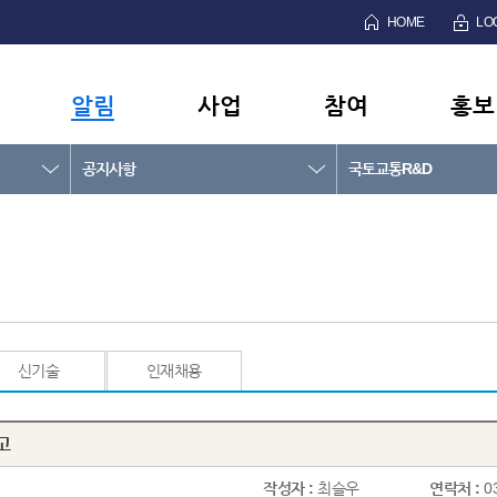
HOME
LO
알림
사업
참여
홍보
공지사항
국토교통R&D
신기술
인재채용
고
작성자 :
최슬우
연락처 :
0