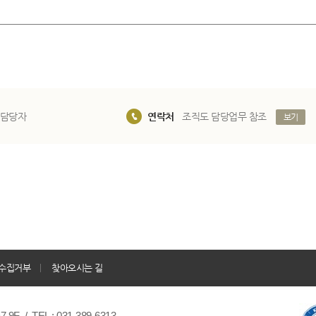
 담당자
연락처
조직도 담당업무 참조
보기
수집거부
찾아오시는 길
/ TEL : 031-389-6313