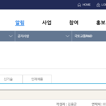
HOME
LO
알림
사업
참여
홍보
공지사항
국토교통R&D
신기술
인재채용
작성자 :
김용균
연락처 :
0