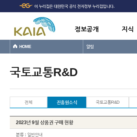
주메뉴
본문바로가기
이 누리집은 대한민국 공식 전자정부 누리집입니다.
바로가기
정보공개
지식
HOME
알림
국토교통R&D
전체
진흥원소식
국토교통R&D
2023년 9월 상품권 구매 현황
분류 :
일반안내