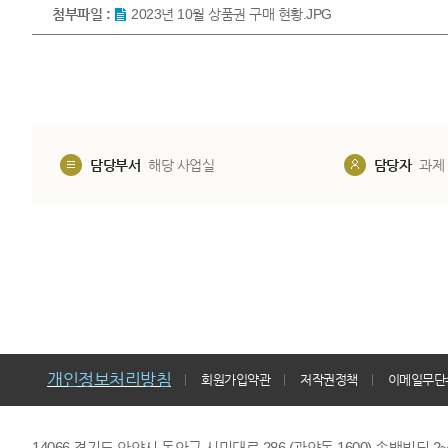
첨부파일 :
2023년 10월 상품권 구매 현황.JPG
담당부서
해당 사업실
담당자
과제
개인정보처리방침
회원가입약관
저작권정책
이메일무단
14066 경기도 안양시 동안구 시민대로 286 (관양동 1600) 송백빌딩 2~7,9F 