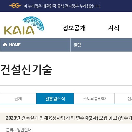
주메뉴
본문바로가기
이 누리집은 대한민국 공식 전자정부 누리집입니다.
바로가기
정보공개
지식
HOME
알림
건설신기술
전체
진흥원소식
국토교통R&D
신
2023년 건축설계 인재육성사업 해외 연수자(2차) 모집 공고 (접수기간 : 2023
분류 :
일반안내