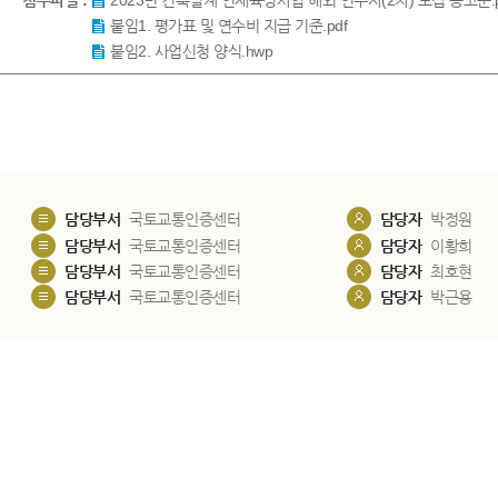
첨부파일 :
2023년 건축설계 인재육성사업 해외 연수자(2차) 모집 공고문.p
붙임1. 평가표 및 연수비 지급 기준.pdf
붙임2. 사업신청 양식.hwp
담당부서
국토교통인증센터
담당자
박정원
담당부서
국토교통인증센터
담당자
이황희
담당부서
국토교통인증센터
담당자
최호현
담당부서
국토교통인증센터
담당자
박근용