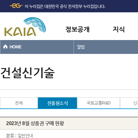
주메뉴
본문바로가기
이 누리집은 대한민국 공식 전자정부 누리집입니다.
바로가기
정보공개
지식
HOME
알림
건설신기술
전체
진흥원소식
국토교통R&D
신
2023년 8월 상품권 구매 현황
분류 :
일반안내