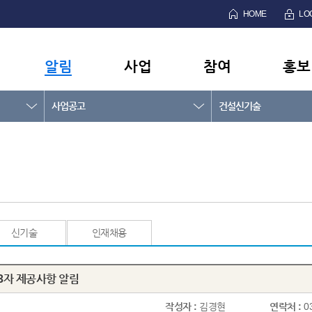
HOME
LO
알림
사업
참여
홍보
사업공고
건설신기술
신기술
인재채용
3자 제공사항 알림
작성자 :
김경현
연락처 :
0