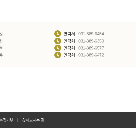
원
연락처
031-389-6454
희
연락처
031-389-6350
현
연락처
031-389-6577
용
연락처
031-389-6472
수집거부
찾아오시는 길