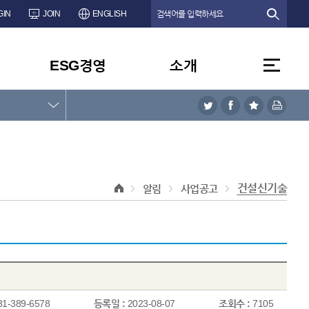
GIN
JOIN
ENGLISH
ESG경영
소개
건설신기술
알림
사업공고
31-389-6578
등록일 :
2023-08-07
조회수 :
7105