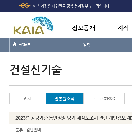
주메뉴
본문바로가기
이 누리집은 대한민국 공식 전자정부 누리집입니다.
바로가기
정보공개
지식
HOME
알림
건설신기술
전체
진흥원소식
국토교통R&D
2023년 공공기관 동반성장 평가 체감도조사 관련 개인정보 제
분류 :
일반안내