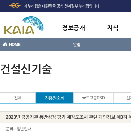
주메뉴
본문바로가기
이 누리집은 대한민국 공식 전자정부 누리집입니다.
바로가기
정보공개
지식
HOME
알림
건설신기술
전체
진흥원소식
국토교통R&D
신
2023년 공공기관 동반성장 평가 체감도조사 관련 개인정보 제3자
분류 :
일반안내