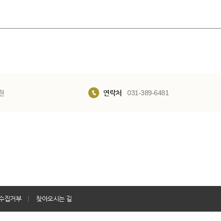
현
연락처
031-389-6481
수집거부
찾아오시는 길