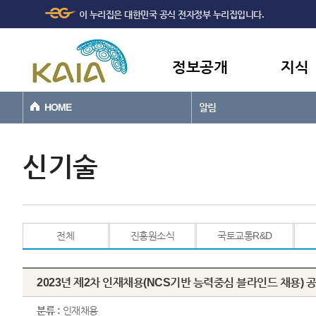
주메뉴
본문바로가기
이 누리집은 대한민국 공식 전자정부 누리집입니다.
바로가기
정보공개
지식
HOME
알림
신기술
전체
진흥원소식
국토교통R&D
2023년 제2차 인재채용(NCS기반 능력중심 블라인드 채용) 
분류 :
인재채용