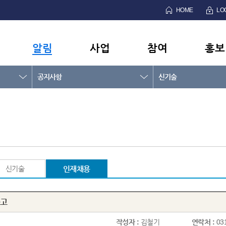
HOME
LO
알림
사업
참여
홍보
공지사항
신기술
신기술
인재채용
공고
작성자 :
김철기
연락처 :
03