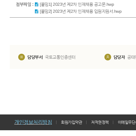
첨부파일 :
[붙임1] 2023년 제2차 인재채용 공고문.hwp
[붙임2] 2023년 제2차 인재채용 입원지원서.hwp
담당부서
국토교통인증센터
담당자
공태
개인정보처리방침
회원가입약관
저작권정책
이메일무단