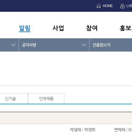
HOME
LO
알림
사업
참여
홍보
공지사항
진흥원소식
신기술
인재채용
작성자 :
백명휘
연락처 :
0