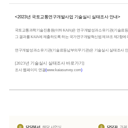
<2023
년 국토교통연구개발사업 기술실시 실태조사 안내
>
국토교통과학기술진흥원
(
이하
KAIA)
은
연구개발성과소유기관
(
기술료
그 결과를
KAIA
에 제출하도록 하는 국가연구개발혁신법 제
18
조 제
2
항에
연구개발성과소유기관
(
기술료등납부의무기관
)
은 기술실시 실태조사 
[2023
년 기술실시 실태조사 바로가기
]
조사 웹페이지 연결
(
www.kaiasurvey.com
)
담당부서
해당 사업실
담당자
과제