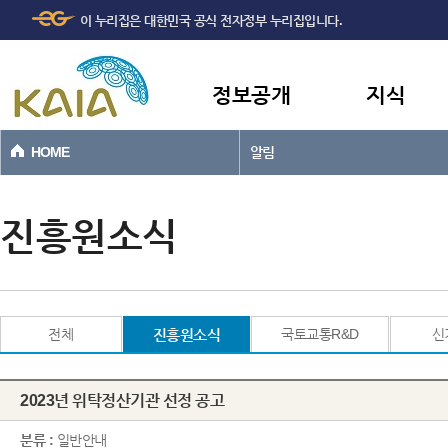
주메뉴
본문바로가기
이 누리집은 대한민국 공식 전자정부 누리집입니다.
바로가기
정보공개
지식
HOME
알림
진흥원소식
전체
진흥원소식
국토교통R&D
신
2023년 위탁정산기관 선정 공고
분류 :
일반안내