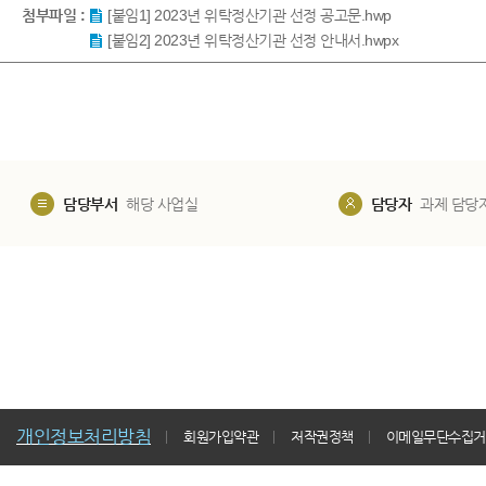
첨부파일 :
[붙임1] 2023년 위탁정산기관 선정 공고문.hwp
[붙임2] 2023년 위탁정산기관 선정 안내서.hwpx
담당부서
해당 사업실
담당자
과제 담당
개인정보처리방침
회원가입약관
저작권정책
이메일무단수집거