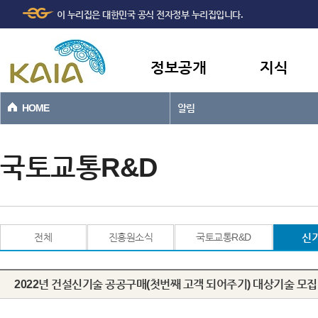
주메뉴
본문바로가기
이 누리집은 대한민국 공식 전자정부 누리집입니다.
바로가기
정보공개
지식
HOME
알림
국토교통R&D
전체
진흥원소식
국토교통R&D
신
2022년 건설신기술 공공구매(첫번째 고객 되어주기) 대상기술 모집