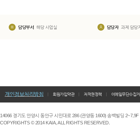
담당부서
해당 사업실
담당자
과제 담당
개인정보처리방침
회원가입약관
저작권정책
이메일무단수집거
14066 경기도 안양시 동안구 시민대로 286 (관양동 1600) 송백빌딩 2~7,9F / TE
COPYRIGHTS © 2014 KAIA, ALL RIGHTS RESERVED.