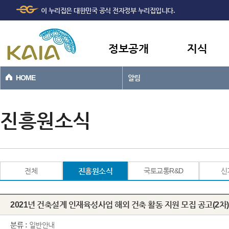
주메뉴
본문바로가기
이 누리집은 대한민국 공식 전자정부 누리집입니다.
바로가기
정보공개
지식
HOME
알림
진흥원소식
전체
진흥원소식
국토교통R&D
신
2021년 건축설계 인재육성사업 해외 건축 활동 지원 모집 공고(2차) (~'2
분류 :
일반안내