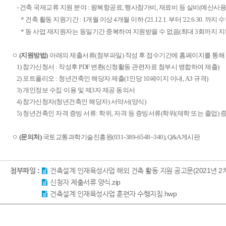
- 건축 국제교류 지원 분야 : 왕복항공료,
행사참가비, 재료비 등 실비(예산사용
*
건축 활동 지원기간
: 1
개월 이상
4
개월 이하 ('21.12.1. 부터 '22.6.30. 
*
동 사업 재지원자는 동일기간 중복하여 지원받을 수 없음(최대 3회까지 지원
ㅇ
(지원방법)
아래의 제출서류(첨부파일) 작성 후 접수기간에 홈페이지를 통해 
1) 참가신청서 : 작성후 PDF 변환(신청활동 관련자료 첨부시 병합하여 제출)
2) 포트폴리오 : 청년건축인 해당자 제출(1인당 10페이지 이내, A3 규격)
3) 개인정보 수집
·
이용 및 제3자 제공 동의서
4) ​참가신청자(청년건축인 해당자) 서약서(양식)
5) 청년건축인 자격 증빙 서류: 학위, 자격 등 증빙서류(학위(재학 또는 졸업) 증
ㅇ
(문의처)
국토교통과학기술진흥원(031-389-6548~340
), Q&A게시판
첨부파일 :
건축설계 인재육성사업 해외 건축 활동 지원 공고문(2021년 2차)
신청자 제출서류 양식.zip
건축설계 인재육성사업 훈련자 수행지침.hwp