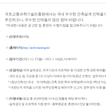
국토교통과학기술진흥원에서는 국내 우수한 건축설계 인력을 대상
추진하오니, 우수한 인재들의
많은 참여 바랍니다.
*자세한 내용은 공고문 및 훈련자 수행지침을 참고해주시기 바랍니다.
ㅇ
(선정규모)
00팀
ㅇ
(홈페이지)
http://archi-training.kr/
ㅇ
(접수기간)
2021. 12. 27(월) ~ 2022. 1. 14(금), 16:00까지
ㅇ
(모집대상)
국제 설계공모, 외국기관과 프로젝트 등 다양한 건축 관련 해외활
-
개인 또는 팀 구성원 중
1
인 이상이 아래의 참가자격
(
청년 건축인
:
업무처리
​
* (
청년건축인
)
국내
ㆍ
외 대학
(
원
)
건축 관련 학과 재학생
(
학사과정
3
학년 이
* 대한민국 국적을 소지한 자(주민등록상 해외이주 신고자, 영주권자 지원 불
ㅇ
(지원내용)
팀당 총 20,000천원
이내 (신청활동 해당 분야 택1)
-
설계공모 및 프로젝트 지원 분야 : 왕복항공료, 훈련비(1인당 월150만원)