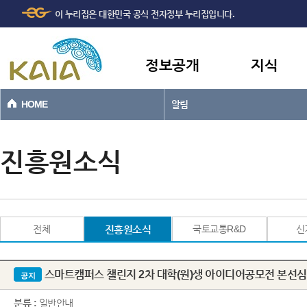
주메뉴
본문바로가기
이 누리집은 대한민국 공식 전자정부 누리집입니다.
바로가기
정보공개
지식
HOME
알림
진흥원소식
전체
진흥원소식
국토교통R&D
신
스마트캠퍼스 챌린지 2차 대학(원)생 아이디어공모전 본선심
공지
분류 :
일반안내