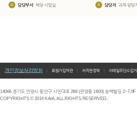
담당부서
해당 사업실
담당자
과제 담당
개인정보처리방침
회원가입약관
저작권정책
이메일무단수집거
14066 경기도 안양시 동안구 시민대로 286 (관양동 1600) 송백빌딩 2~7,9F / TE
COPYRIGHTS © 2014 KAIA, ALL RIGHTS RESERVED.