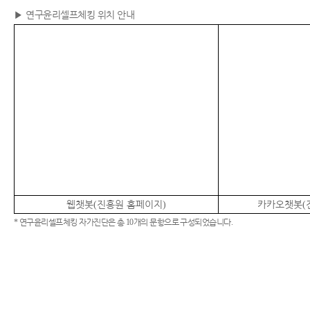
▶
연구윤리셀프체킹 위치 안내
웹챗봇
진흥원 홈페이지
카카오챗봇
(
)
(
*
연구윤리셀프체킹 자가진단은 총
10
개의 문항으로 구성되었습니다
.