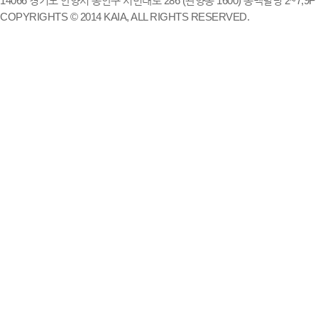
14066 경기도 안양시 동안구 시민대로 286 (관양동 1600) 송백빌딩 2~7,9F / TE
COPYRIGHTS © 2014 KAIA, ALL RIGHTS RESERVED.