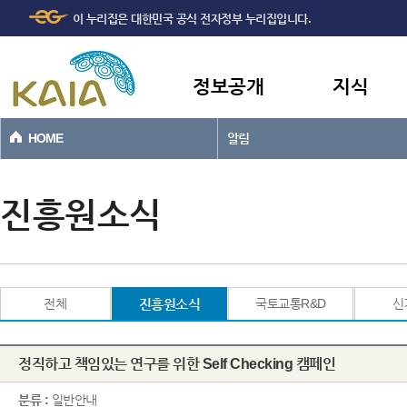
주메뉴
본문바로가기
이 누리집은 대한민국 공식 전자정부 누리집입니다.
바로가기
정보공개
지식
HOME
알림
진흥원소식
전체
진흥원소식
국토교통R&D
신
정직하고 책임있는 연구를 위한 Self Checking 캠페인
분류 :
일반안내