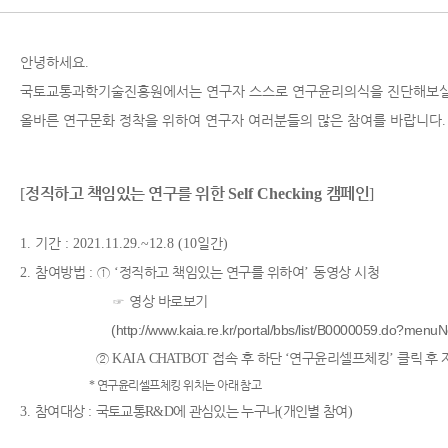
안녕하세요
.
국토교통과학기술진흥원에서는 연구자 스스로 연구윤리의식을 진단해보실
올바른 연구문화 정착을 위하여 연구자 여러분들의 많은 참여를 바랍니다
.
[
정직하고 책임있는 연구를 위한
Self Checking
캠페인
]
기간
일간
1.
: 2021.11.29.~12.8 (10
)
참여방법
①
정직하고 책임있는 연구를 위하여
동영상 시청
2.
:
‘
’
☞
영상 바로보기
(
http://www.kaia.re.kr/portal/bbs/list/B0000059.do?m
②
접속 후 하단
연구윤리셀프체킹
클릭 후
KAIA CHATBOT
‘
’
*
연구윤리셀프체킹 위치는 아래 참고
참여대상
국토교통
에 관심있는 누구나
개인별 참여
3.
:
R&D
(
)