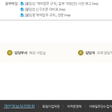
첨부파일 :
[붙임1] 「계약업무 규칙」 일부 개정(안) 사전 예고.hwp
[붙임2] 신구조문 대비표.hwp
[붙임3]「계약업무 규칙」 전문.hwp
담당부서
해당 사업실
담당자
과제 담당
개인정보처리방침
회원가입약관
저작권정책
이메일무단수집거