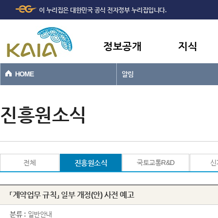
주메뉴
본문바로가기
이 누리집은 대한민국 공식 전자정부 누리집입니다.
바로가기
정보공개
지식
HOME
알림
진흥원소식
전체
진흥원소식
국토교통R&D
신
「계약업무 규칙」 일부 개정(안) 사전 예고
분류 :
일반안내