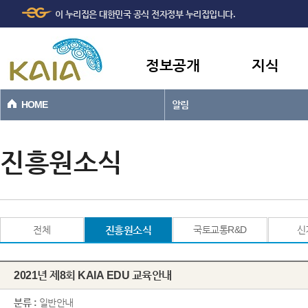
주메뉴
본문바로가기
이 누리집은 대한민국 공식 전자정부 누리집입니다.
바로가기
정보공개
지식
HOME
알림
진흥원소식
전체
진흥원소식
국토교통R&D
신
2021년 제8회 KAIA EDU 교육안내
분류 :
일반안내