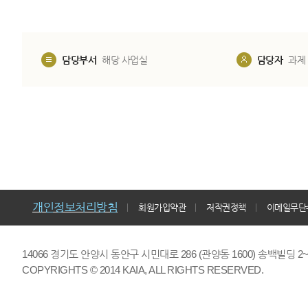
담당부서
해당 사업실
담당자
과제
개인정보처리방침
회원가입약관
저작권정책
이메일무단
14066 경기도 안양시 동안구 시민대로 286 (관양동 1600) 송백빌딩 2~7,9F 
COPYRIGHTS © 2014 KAIA, ALL RIGHTS RESERVED.