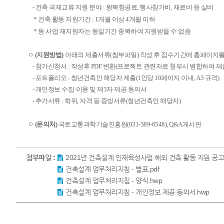
- 건축 국제교류 지원 분야 : 왕복항공료,
행사참가비, 재료비 등 실비
*
건축 활동 지원기간
: 1
개월 이상
4
개월 이하
*
동 사업 재지원자는 동일기간 중복하여 지원받을 수 없음
ㅇ
(지원방법)
아래의 제출서류(첨부파일) 작성 후 접수기간에 홈페이지를 
- 참가신청서 : 작성후 PDF 변환(프로젝트 관련자료 첨부시 병합하여 제
- 포트폴리오 : 청년건축인 해당자 제출(1인당 10페이지 이내, A3 규격)
- 개인정보 수집
·
이용 및 제3자 제공 동의서
- 추가서류 : 학위, 자격 등 증빙서류(청년건축인 해당자)
ㅇ
(문의처)
국토교통과학기술진흥원(031-389-6548
), Q&A게시판
첨부파일 :
2021년 건축설계 인재육성사업 해외 건축 활동 지원 공고
건축설계 업무처리지침 - 별표.pdf
건축설계 업무처리지침 - 양식.hwp
건축설계 업무처리지침 - 개인정보 제공 동의서.hwp