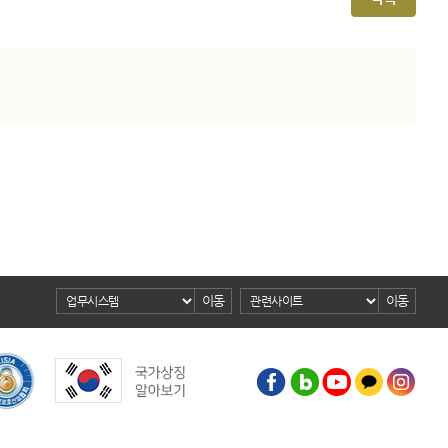
이동
이동