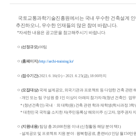
국토교통과학기술진흥원에서는 국내 우수한 건축설계 인력을
추진하오니, 우수한 인재들의
많은 참여 바랍니다.
*자세한 내용은 공고문을 참고해주시기 바랍니다.
ㅇ
(선정규모)
00팀
ㅇ
(홈페이지)
http://archi-training.kr/
ㅇ
(접수기간)
2021. 6. 16(수) ~ 2021. 6. 25(금), 18:00까지
ㅇ
(모집대상)
국제 설계공모, 외국기관과 프로젝트 등 다양한 건축 관련 
-
개인 또는 팀 구성원 중
1
인 이상이 아래의 참가자격
(
청년 건축인
:
업
​
* (
청년건축인
)
국내
ㆍ
외 대학
(
원
)
건축 관련 학과 재학생
(
학사과정
3
학
* 대한민국 국적을 소지한 자(주민등록상 해외이주 신고자, 영주권자 지
ㅇ
(지원내용)
팀당 총 20,000천원
이내 (신청활동 해당 분야 택1)
-
설계공모 및 프로젝트 지원 분야 : 왕복항공료, 훈련비(1인당 월150만원