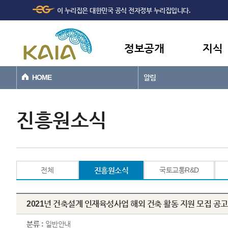
주메뉴
본문바로가기
이 누리집은 대한민국 공식 전자정부 누리집입니다.
바로가기
정보공개
지식
HOME
알림
진흥원소식
전체
진흥원소식
국토교통R&D
2021년 건축설계 인재육성사업 해외 건축 활동 지원 모집 공고 (~'2
분류 :
일반안내