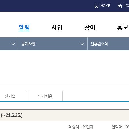
HOME
LO
알림
사업
참여
홍보
공지사항
진흥원소식
신기술
인재채용
1.6.25.)
작성자 :
유민지
연락처 :
0