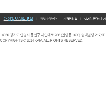
개인정보처리방침
회원가입약관
저작권정책
이메일무단수집거
14066 경기도 안양시 동안구 시민대로 286 (관양동 1600) 송백빌딩 2~7,9F / TE
COPYRIGHTS © 2014 KAIA, ALL RIGHTS RESERVED.