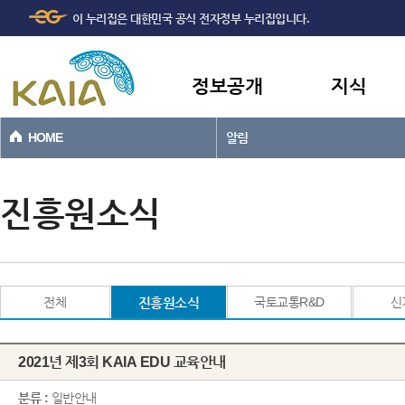
주메뉴
본문바로가기
이 누리집은 대한민국 공식 전자정부 누리집입니다.
바로가기
정보공개
지식
HOME
알림
진흥원소식
전체
진흥원소식
국토교통R&D
신
2021년 제3회 KAIA EDU 교육안내
분류 :
일반안내