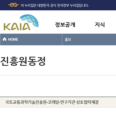
주메뉴
본문바로가기
이 누리집은 대한민국 공식 전자정부 누리집입니다.
바로가기
정보공개
지식
HOME
홍보
진흥원동정
국토교통과학기술진흥원-코레일-연구기관 상호협력체결