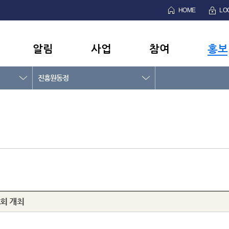
HOME
LO
알림
사업
참여
홍보
진흥원동정
회 개최