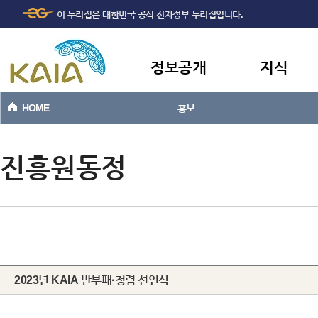
주메뉴
본문바로가기
이 누리집은 대한민국 공식 전자정부 누리집입니다.
바로가기
정보공개
지식
HOME
홍보
진흥원동정
2023년 KAIA 반부패·청렴 선언식