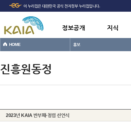
주메뉴
본문바로가기
이 누리집은 대한민국 공식 전자정부 누리집입니다.
바로가기
정보공개
지식
HOME
홍보
진흥원동정
2023년 KAIA 반부패·청렴 선언식