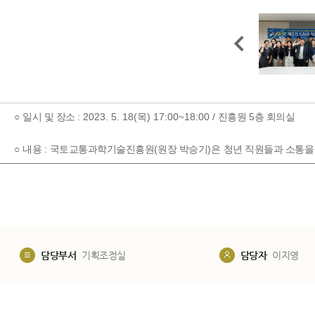
: 2023. 5. 18(
) 17:00~18:00 /
5
○
일시 및 장소
목
진흥원
층 회의실
:
(
)
​
○
내용
국토교통과학기술진흥원
원장 박승기
은
청년 직원들과 소통을
담당부서
기획조정실
담당자
이지영