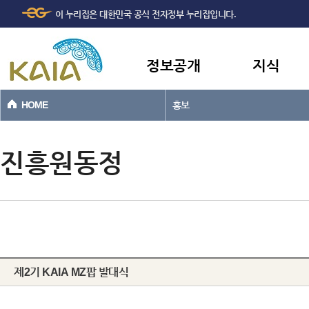
주메뉴
본문바로가기
이 누리집은 대한민국 공식 전자정부 누리집입니다.
바로가기
정보공개
지식
HOME
홍보
진흥원동정
제2기 KAIA MZ팝 발대식