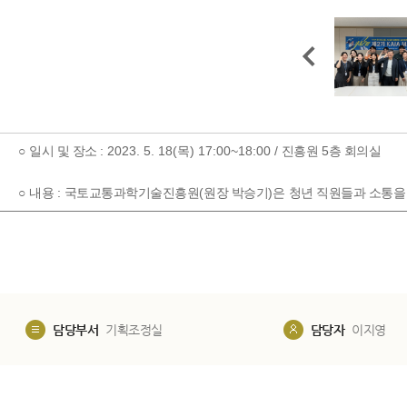
: 2023. 5. 18(
) 17:00~18:00 /
5
○
일시 및 장소
목
진흥원
층 회의실
:
(
)
​
○
내용
국토교통과학기술진흥원
원장 박승기
은
청년 직원들과 소통을
담당부서
기획조정실
담당자
이지영