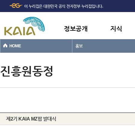
주메뉴
본문바로가기
이 누리집은 대한민국 공식 전자정부 누리집입니다.
바로가기
정보공개
지식
HOME
홍보
진흥원동정
제2기 KAIA MZ팝 발대식