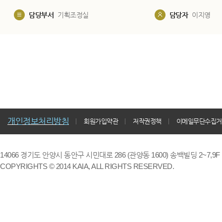
담당부서
기획조정실
담당자
이지영
개인정보처리방침
회원가입약관
저작권정책
이메일무단수집거
14066 경기도 안양시 동안구 시민대로 286 (관양동 1600) 송백빌딩 2~7,9F / TE
COPYRIGHTS © 2014 KAIA, ALL RIGHTS RESERVED.