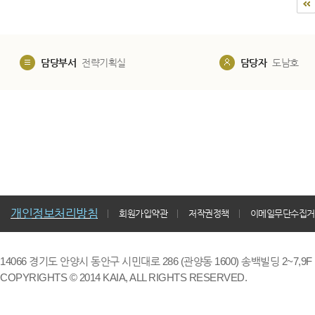
담당부서
전략기획실
담당자
도남호
개인정보처리방침
회원가입약관
저작권정책
이메일무단수집거
14066 경기도 안양시 동안구 시민대로 286 (관양동 1600) 송백빌딩 2~7,9F / TE
COPYRIGHTS © 2014 KAIA, ALL RIGHTS RESERVED.