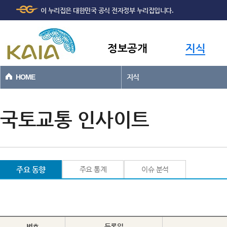
주메뉴
본문바로가기
이 누리집은 대한민국 공식 전자정부 누리집입니다.
바로가기
정보공개
지식
HOME
지식
국토교통 인사이트
주요 동향
주요 통계
이슈 분석
번호
등록일