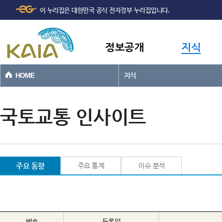
주메뉴
본문바로가기
이 누리집은 대한민국 공식 전자정부 누리집입니다.
바로가기
정보공개
지식
HOME
지식
국토교통 인사이트
주요 동향
주요 통계
이슈 분석
번호
등록일