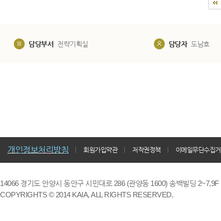
담당부서
전략기획실
담당자
도남호
개인정보처리방침
회원가입약관
저작권정책
이메일무단수집거
14066 경기도 안양시 동안구 시민대로 286 (관양동 1600) 송백빌딩 2~7,9F / TE
COPYRIGHTS © 2014 KAIA, ALL RIGHTS RESERVED.