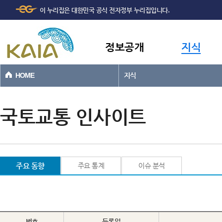
주메뉴
본문바로가기
이 누리집은 대한민국 공식 전자정부 누리집입니다.
바로가기
정보공개
지식
HOME
지식
국토교통 인사이트
주요 동향
주요 통계
이슈 분석
번호
등록일