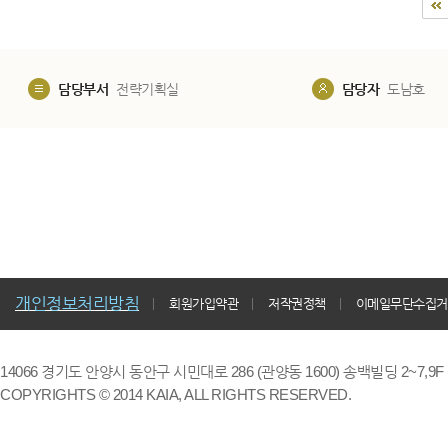
담당부서
전략기획실
담당자
도남호
개인정보처리방침
회원가입약관
저작권정책
이메일무단수집거
14066 경기도 안양시 동안구 시민대로 286 (관양동 1600) 송백빌딩 2~7,9F / TE
COPYRIGHTS © 2014 KAIA, ALL RIGHTS RESERVED.