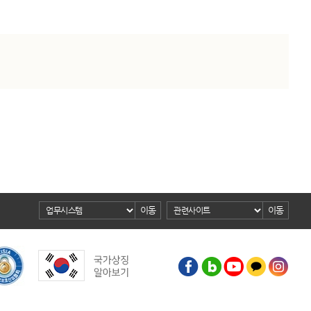
이동
이동