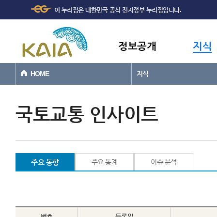
주메뉴
본문바로가기
이 누리집은 대한민국 공식 전자정부 누리집입니다.
바로가기
정보공개
지식
HOME
지식
국토교통 인사이트
주요 동향
주요 통계
이슈 분석
번호
등록일