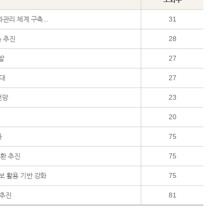
과관리 체계 구축...
31
축 추진
28
발
27
확대
27
전망
23
20
화
75
전환 추진
75
보 활용 기반 강화
75
 추진
81