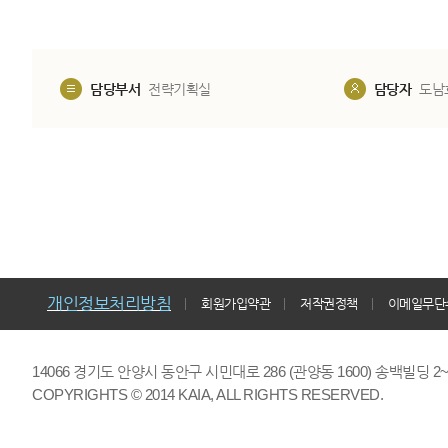
담당부서
전략기획실
담당자
도남
개인정보처리방침
회원가입약관
저작권정책
이메일무단
14066 경기도 안양시 동안구 시민대로 286 (관양동 1600) 송백빌딩 2~7,9F 
COPYRIGHTS © 2014 KAIA, ALL RIGHTS RESERVED.