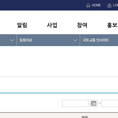
HOME
LO
알림
사업
참여
홍보
동향자료
국토교통 인사이트
~
제목