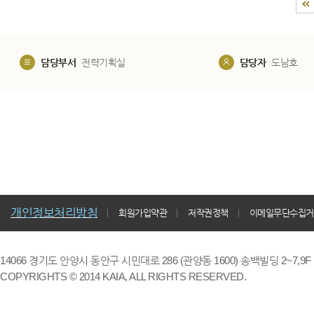
담당부서
전략기획실
담당자
도남호
개인정보처리방침
회원가입약관
저작권정책
이메일무단수집거
14066 경기도 안양시 동안구 시민대로 286 (관양동 1600) 송백빌딩 2~7,9F / TE
COPYRIGHTS © 2014 KAIA, ALL RIGHTS RESERVED.