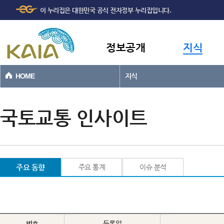
주메뉴
본문바로가기
이 누리집은 대한민국 공식 전자정부 누리집입니다.
바로가기
정보공개
지식
HOME
지식
국토교통 인사이트
주요 동향
주요 통계
이슈 분석
번호
등록일