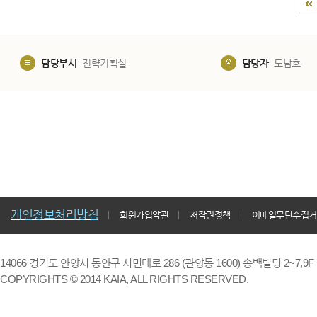
담당부서
전략기획실
담당자
도남호
개인정보처리방침
회원가입약관
저작권정책
이메일무단수집거
14066 경기도 안양시 동안구 시민대로 286 (관양동 1600) 송백빌딩 2~7,9F / TE
COPYRIGHTS © 2014 KAIA, ALL RIGHTS RESERVED.