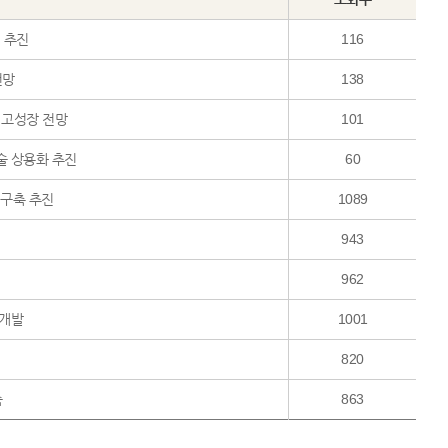
편 추진
116
전망
138
른 고성장 전망
101
기술 상용화 추진
60
망 구축 추진
1089
943
962
 개발
1001
820
속
863