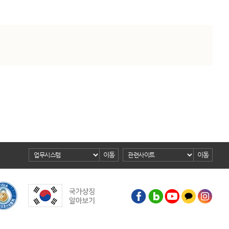
이동
이동