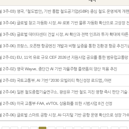
월 3주-03) 영국, 「철도법안」 기반 통합 철도공기업(GBR) 중심 철도 운영체계 개
월 3주-04) 글로벌 창고 자동화 시장, AI·로봇 기반 물류 자동화 확산으로 고성장 
월 3주-05) 글로벌 데이터센터 건설 시장, AI 확산과 전력 인프라 투자 확대에 따
7월 3주-06) 프랑스, 오픈팬 항공엔진 개발과 비행 실증을 통한 친환경 항공 추진
월 2주-01) EU, 11억 유로 규모 CEF 2026년 지원사업 공모를 통한 범유럽교통
월 2주-02) 영국 Wayve, 종단간 AI 기반 자율주행 플랫폼의 양산 적용 추진
월 2주-03) 국토교통부, AI 기반 「2030 모빌리티 혁신성장 로드맵」 마련
7월 2주-04) 일본 철도종합기술연구소, 광섬유 기반 철도 지진 영향 즉시 판단 기술
월 2주-05) 미국 교통부·FAA, eVTOL 상용화를 위한 시범사업 8건 선정
월 2주-06) 글로벌 스마트 공항 시장, AI·디지털 기반 공항 운영 확산으로 성장 가