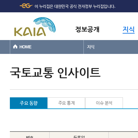
주메뉴
본문바로가기
이 누리집은 대한민국 공식 전자정부 누리집입니다.
바로가기
정보공개
지식
HOME
지식
국토교통 인사이트
주요 동향
주요 통계
이슈 분석
번호
등록일