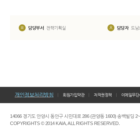
담당부서
전략기획실
담당자
도남
개인정보처리방침
회원가입약관
저작권정책
이메일무단
14066 경기도 안양시 동안구 시민대로 286 (관양동 1600) 송백빌딩 2~7,9F 
COPYRIGHTS © 2014 KAIA, ALL RIGHTS RESERVED.