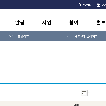
HOME
LO
알림
사업
참여
홍보
동향자료
국토교통 인사이트
~
제목