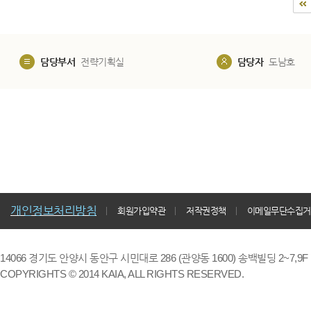
담당부서
전략기획실
담당자
도남호
개인정보처리방침
회원가입약관
저작권정책
이메일무단수집거
14066 경기도 안양시 동안구 시민대로 286 (관양동 1600) 송백빌딩 2~7,9F / TE
COPYRIGHTS © 2014 KAIA, ALL RIGHTS RESERVED.