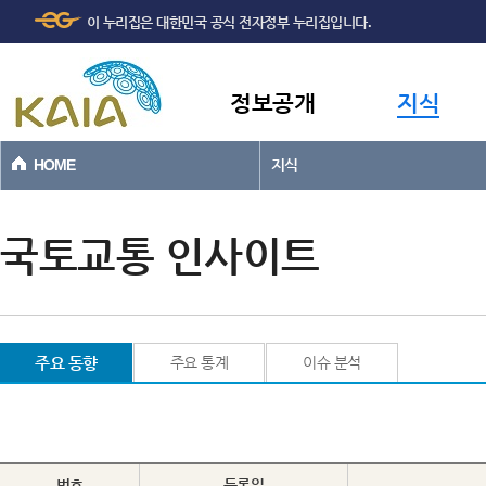
주메뉴
본문바로가기
이 누리집은 대한민국 공식 전자정부 누리집입니다.
바로가기
정보공개
지식
HOME
지식
국토교통 인사이트
주요 동향
주요 통계
이슈 분석
번호
등록일