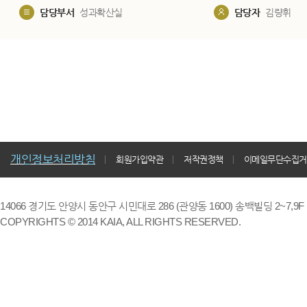
담당부서
성과확산실
담당자
김량휘
5. 골
위한 3...
개인정보처리방침
회원가입약관
저작권정책
이메일무단수집거
8. 해
14066 경기도 안양시 동안구 시민대로 286 (관양동 1600) 송백빌딩 2~7,9F / TE
자원인 ..
COPYRIGHTS © 2014 KAIA, ALL RIGHTS RESERVED.