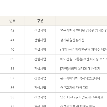
번호
구분
42
건설사업
연구계획서 인터넷 접수방법 개선안
41
건설사업
평가위원선정개선
40
건설사업
(대학원생) 참여연구원 과제수 제한
39
건설사업
해외건설․교통분야 벤치마킹 코스개발
38
건설사업
[제안]창의적 실패에 대한 평가
37
건설사업
관리자에의해 삭제되었습니다.
36
건설사업
연구과제에 대한 자문
35
건설사업
알집 대신 zip 파일로 올려주세요
34
건설사업
연구성과를 활용하는 방안