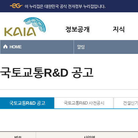
주메뉴
본문바로가기
이 누리집은 대한민국 공식 전자정부 누리집입니다.
바로가기
정보공개
지식
HOME
알림
국토교통R&D 공고
국토교통R&D 공고
국토교통R&D 사전공시
건설신
번호
사업명