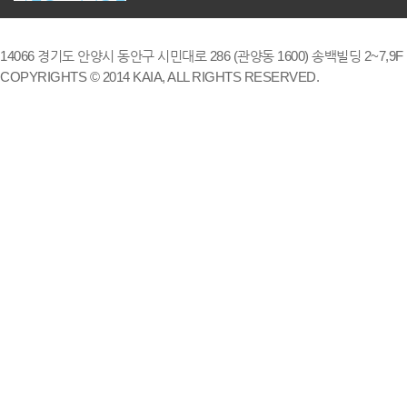
14066 경기도 안양시 동안구 시민대로 286 (관양동 1600) 송백빌딩 2~7,9F / TE
COPYRIGHTS © 2014 KAIA, ALL RIGHTS RESERVED.