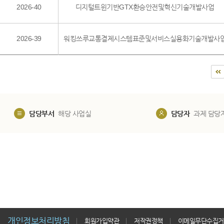
2026-40
디지털트윈기반GTX환승안전및혁신기술개발사업
2026-39
워킹쓰루교통결제시스템표준및서비스실용화기술개발사
담당부서
해당 사업실
담당자
과제 담당
개인정보처리방침
회원가입약관
저작권정책
이메일무단수집거