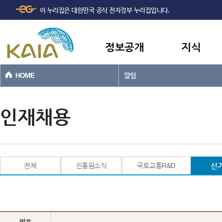
주메뉴
본문바로가기
이 누리집은 대한민국 공식 전자정부 누리집입니다.
바로가기
정보공개
지식
HOME
알림
인재채용
전체
진흥원소식
국토교통R&D
신
번호