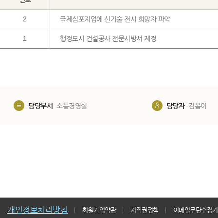
2
국제심포지엄에 신기술 전시 희망자 파악
1
행정도시 건설공사 전문시방서 제정
담당부서
소통경영실
담당자
김봄이
개인정보처리방침
회원가입약관
저작권정책
이메일무단수집거