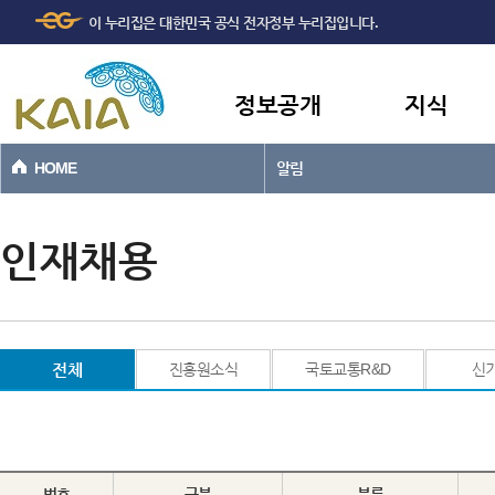
주메뉴
본문바로가기
이 누리집은 대한민국 공식 전자정부 누리집입니다.
바로가기
정보공개
지식
HOME
알림
인재채용
전체
진흥원소식
국토교통R&D
신
번호
구분
분류