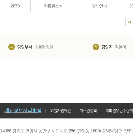
2878
진흥원소식
일반안내
2
담당부서
소통경영실
담당자
김봄이
개인정보처리방침
회원가입약관
저작권정책
이메일무단수집거
14066 경기도 안양시 동안구 시민대로 286 (관양동 1600) 송백빌딩 2~7,9F / TE