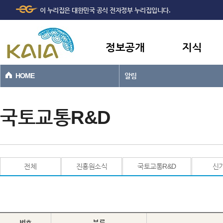
주메뉴
본문바로가기
이 누리집은 대한민국 공식 전자정부 누리집입니다.
바로가기
정보공개
지식
HOME
알림
국토교통R&D
전체
진흥원소식
국토교통R&D
신
번호
분류