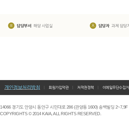
담당부서
해당 사업실
담당자
과제 담당
개인정보처리방침
회원가입약관
저작권정책
이메일무단수집거
14066 경기도 안양시 동안구 시민대로 286 (관양동 1600) 송백빌딩 2~7,9F / TE
COPYRIGHTS © 2014 KAIA, ALL RIGHTS RESERVED.