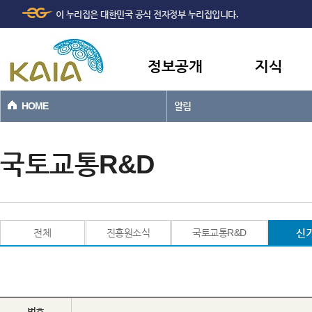
주메뉴
본문바로가기
이 누리집은 대한민국 공식 전자정부 누리집입니다.
바로가기
정보공개
지식
HOME
알림
국토교통R&D
전체
진흥원소식
국토교통R&D
신
번호