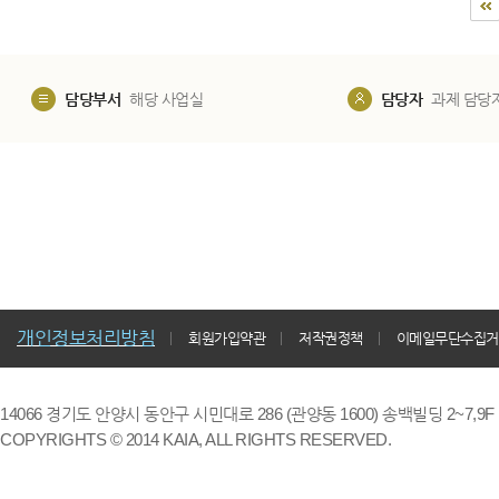
담당부서
해당 사업실
담당자
과제 담당
개인정보처리방침
회원가입약관
저작권정책
이메일무단수집거
14066 경기도 안양시 동안구 시민대로 286 (관양동 1600) 송백빌딩 2~7,9F / TE
COPYRIGHTS © 2014 KAIA, ALL RIGHTS RESERVED.