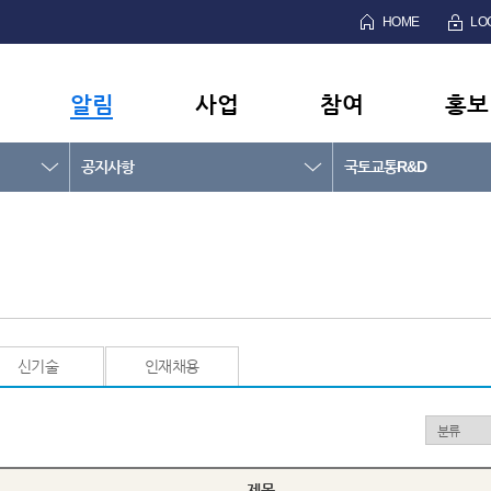
HOME
LO
알림
사업
참여
홍보
공지사항
국토교통R&D
신기술
인재채용
제목