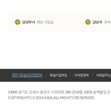
담당부서
해당 사업실
담당자
과제
개인정보처리방침
회원가입약관
저작권정책
이메일무단
14066 경기도 안양시 동안구 시민대로 286 (관양동 1600) 송백빌딩 2~7,9F 
COPYRIGHTS © 2014 KAIA, ALL RIGHTS RESERVED.