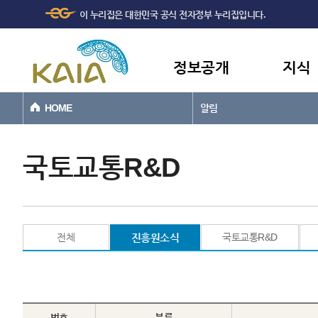
주메뉴
본문바로가기
이 누리집은 대한민국 공식 전자정부 누리집입니다.
바로가기
정보공개
지식
HOME
알림
국토교통R&D
전체
진흥원소식
국토교통R&D
번호
분류