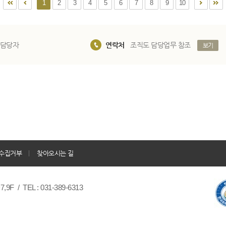
1
2
3
4
5
6
7
8
9
10
 담당자
연락처
조직도 담당업무 참조
보기
수집거부
찾아오시는 길
/ TEL : 031-389-6313