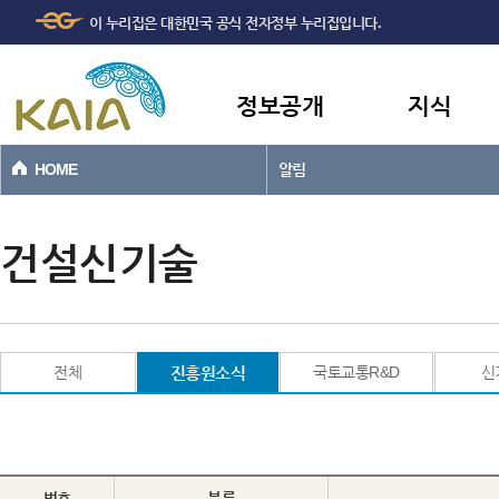
주메뉴
본문바로가기
이 누리집은 대한민국 공식 전자정부 누리집입니다.
바로가기
정보공개
지식
HOME
알림
건설신기술
전체
진흥원소식
국토교통R&D
신
번호
분류