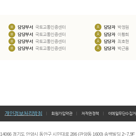
담당부서
국토교통인증센터
담당자
박정원
담당부서
국토교통인증센터
담당자
이황희
담당부서
국토교통인증센터
담당자
최호현
담당부서
국토교통인증센터
담당자
박근용
개인정보처리방침
회원가입약관
저작권정책
이메일무단수집거
14066 경기도 안양시 동안구 시민대로 286 (관양동 1600) 송백빌딩 2~7,9F / TE