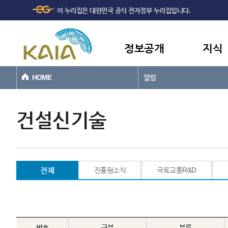
주메뉴
본문바로가기
이 누리집은 대한민국 공식 전자정부 누리집입니다.
바로가기
정보공개
지식
HOME
알림
건설신기술
전체
진흥원소식
국토교통R&D
번호
구분
분류