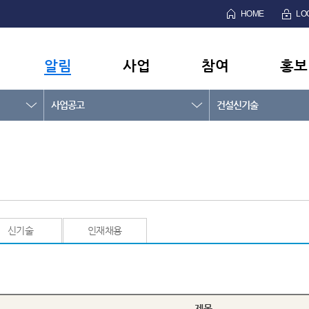
HOME
LO
알림
사업
참여
홍보
사업공고
건설신기술
신기술
인재채용
제목