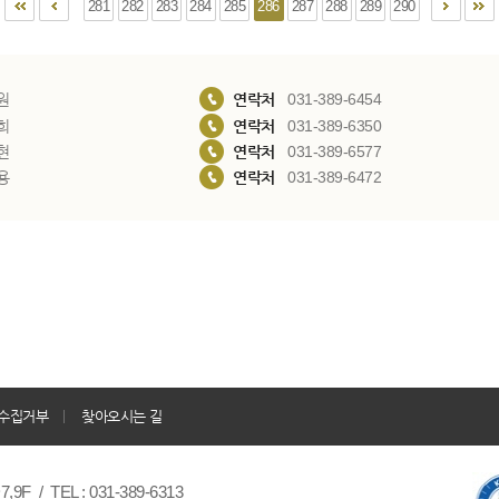
281
282
283
284
285
286
287
288
289
290
원
연락처
031-389-6454
희
연락처
031-389-6350
현
연락처
031-389-6577
용
연락처
031-389-6472
수집거부
찾아오시는 길
/ TEL : 031-389-6313