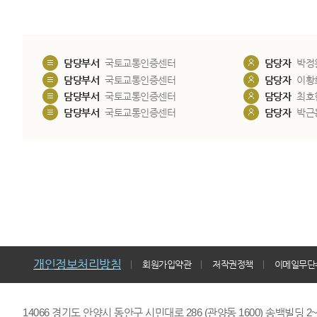
담당부서
국토교통인증센터
담당자
박정
담당부서
국토교통인증센터
담당자
이황
담당부서
국토교통인증센터
담당자
최호
담당부서
국토교통인증센터
담당자
박근
개인정보처리방침
회원가입약관
저작권정책
이메일무단
14066 경기도 안양시 동안구 시민대로 286 (관양동 1600) 송백빌딩 2~7,9F 